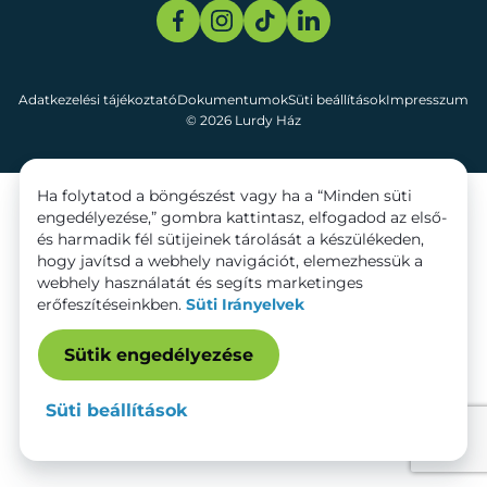
Adatkezelési tájékoztató
Dokumentumok
Süti beállítások
Impresszum
© 2026 Lurdy Ház
Ha folytatod a böngészést vagy ha a “Minden süti
engedélyezése,” gombra kattintasz, elfogadod az első-
és harmadik fél sütijeinek tárolását a készülékeden,
hogy javítsd a webhely navigációt, elemezhessük a
webhely használatát és segíts marketinges
erőfeszítéseinkben.
Süti Irányelvek
Sütik engedélyezése
Süti beállítások