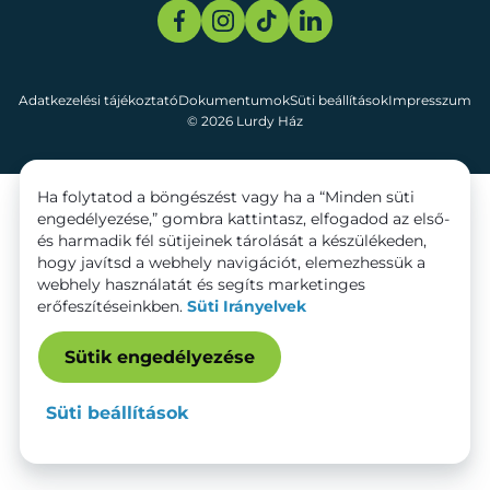
Adatkezelési tájékoztató
Dokumentumok
Süti beállítások
Impresszum
© 2026 Lurdy Ház
Ha folytatod a böngészést vagy ha a “Minden süti
engedélyezése,” gombra kattintasz, elfogadod az első-
és harmadik fél sütijeinek tárolását a készülékeden,
hogy javítsd a webhely navigációt, elemezhessük a
webhely használatát és segíts marketinges
erőfeszítéseinkben.
Süti Irányelvek
Sütik engedélyezése
Süti beállítások