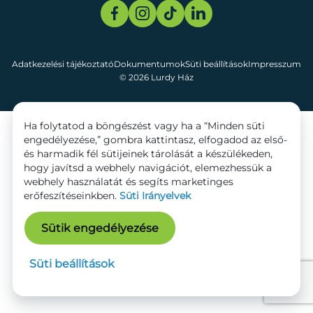
Adatkezelési tájékoztató
Dokumentumok
Süti beállítások
Impresszum
© 2026 Lurdy Ház
Ha folytatod a böngészést vagy ha a “Minden süti
engedélyezése,” gombra kattintasz, elfogadod az első-
és harmadik fél sütijeinek tárolását a készülékeden,
hogy javítsd a webhely navigációt, elemezhessük a
webhely használatát és segíts marketinges
erőfeszítéseinkben.
Süti Irányelvek
Sütik engedélyezése
Süti beállítások