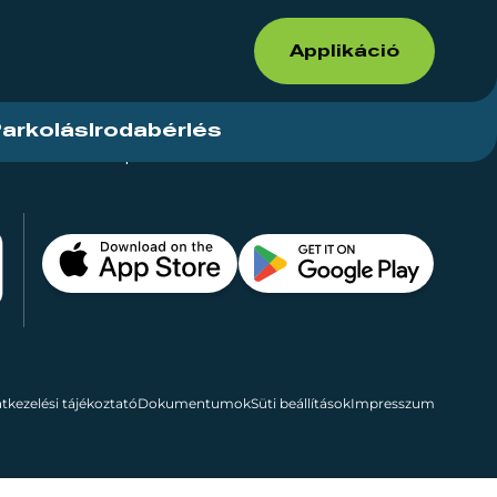
Applikáció
arkolás
Irodabérlés
ások
Kapcsolat
Bérelhető területek
tkezelési tájékoztató
Dokumentumok
Süti beállítások
Impresszum