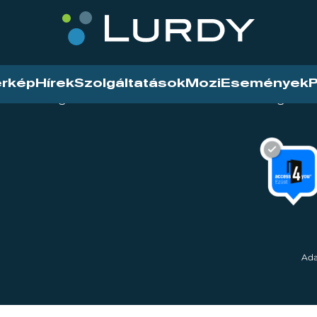
érkép
Hírek
Szolgáltatások
Mozi
Események
P
tarthatóság
Mozi
Hírek
Szolgáltat
Ada