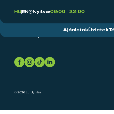
Nyitva:
06:00 - 22:00
HU
EN
Ajánlatok
Üzletek
T
Rendezvényközpont
Rólunk
Fenn
© 2026 Lurdy Ház